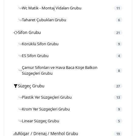
Wc Matik - Montaj Vidaları Grubu
11
Taharet Çubukları Grubu
6
Sifon Grubu
21
Körüklü Sifon Grubu
9
ES Sifon Grubu
4
Çamur Sifonları ve Hava Baca Köşe Balkon
8
Süzgeçleri Grubu
Süzgeç Grubu
27
Plastik Yer Süzgeçleri Grubu
13
Krom Yer Süzgeçleri Grubu
9
Linear Süzgeç Grubu
5
Rögar / Drenaj / Menhol Grubu
19