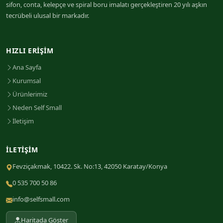
sifon, conta, kelepçe ve spiral boru imalatı gerçekleştiren 20 yılı aşkın
tecrübeli ulusal bir markadır.
HIZLI ERIŞIM
Ana Sayfa
Kurumsal
Ürünlerimiz
Neden Self Small
İletişim
İLETIŞIM
Fevziçakmak, 10422. Sk. No:13, 42050 Karatay/Konya
0 535 700 50 86
info@selfsmall.com
Haritada Göster