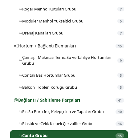
Rögar Menhol Kutuları Grubu
7
Modüler Menhol Yükseltici Grubu
5
Drenaj Kanalları Grubu
7
Hortum / Bağlantı Elemanları
15
Çamaşır Makinası Temiz Su ve Tahliye Hortumları
9
Grubu
Contalı Bas Hortumlar Grubu
3
Balkon Troblen Körüğü Grubu
3
Bağlantı / Sabitleme Parçaları
41
Pis Su Boru İniş Kelepçeleri ve Tapaları Grubu
10
Plastik ve Çelik Klepeli Çekvalfler Grubu
16
Conta Grubu
15