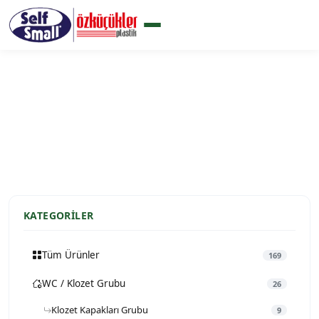
Conta Grubu
Ana Sayfa
Ürünlerimiz
Conta Grubu
KATEGORILER
Tüm Ürünler
169
WC / Klozet Grubu
26
Klozet Kapakları Grubu
9