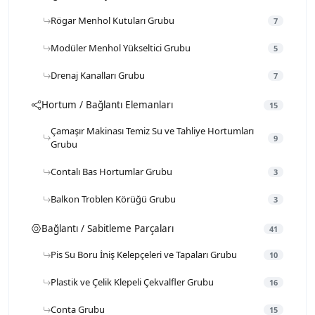
Rögar Menhol Kutuları Grubu
7
Modüler Menhol Yükseltici Grubu
5
Drenaj Kanalları Grubu
7
Hortum / Bağlantı Elemanları
15
Çamaşır Makinası Temiz Su ve Tahliye Hortumları
9
Grubu
Contalı Bas Hortumlar Grubu
3
Balkon Troblen Körüğü Grubu
3
Bağlantı / Sabitleme Parçaları
41
Pis Su Boru İniş Kelepçeleri ve Tapaları Grubu
10
Plastik ve Çelik Klepeli Çekvalfler Grubu
16
Conta Grubu
15