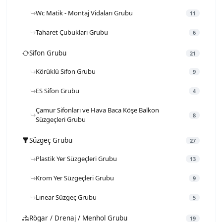
Wc Matik - Montaj Vidaları Grubu
11
Taharet Çubukları Grubu
6
Sifon Grubu
21
Körüklü Sifon Grubu
9
ES Sifon Grubu
4
Çamur Sifonları ve Hava Baca Köşe Balkon
8
Süzgeçleri Grubu
Süzgeç Grubu
27
Plastik Yer Süzgeçleri Grubu
13
Krom Yer Süzgeçleri Grubu
9
Linear Süzgeç Grubu
5
Rögar / Drenaj / Menhol Grubu
19