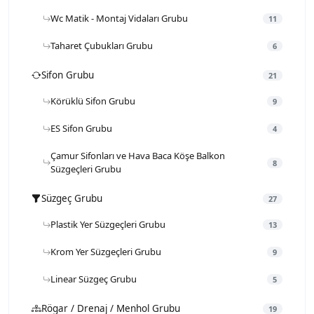
Wc Matik - Montaj Vidaları Grubu
11
Taharet Çubukları Grubu
6
Sifon Grubu
21
Körüklü Sifon Grubu
9
ES Sifon Grubu
4
Çamur Sifonları ve Hava Baca Köşe Balkon
8
Süzgeçleri Grubu
Süzgeç Grubu
27
Plastik Yer Süzgeçleri Grubu
13
Krom Yer Süzgeçleri Grubu
9
Linear Süzgeç Grubu
5
Rögar / Drenaj / Menhol Grubu
19