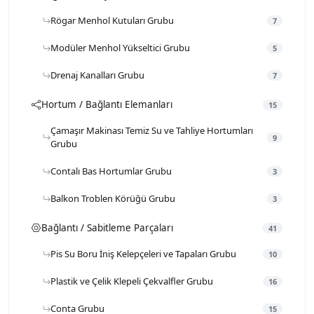
Rögar Menhol Kutuları Grubu
7
Modüler Menhol Yükseltici Grubu
5
Drenaj Kanalları Grubu
7
Hortum / Bağlantı Elemanları
15
Çamaşır Makinası Temiz Su ve Tahliye Hortumları
9
Grubu
Contalı Bas Hortumlar Grubu
3
Balkon Troblen Körüğü Grubu
3
Bağlantı / Sabitleme Parçaları
41
Pis Su Boru İniş Kelepçeleri ve Tapaları Grubu
10
Plastik ve Çelik Klepeli Çekvalfler Grubu
16
Conta Grubu
15